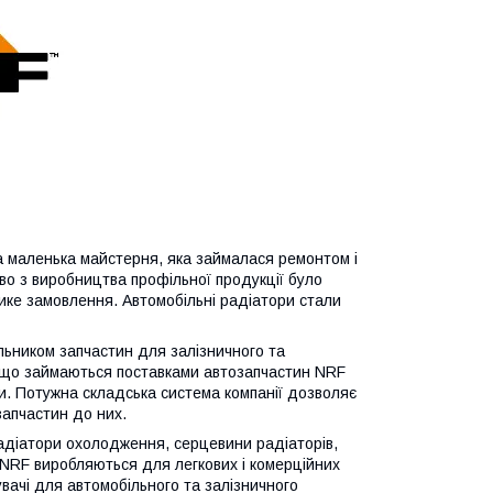
ла маленька майстерня, яка займалася ремонтом і
во з виробництва профільної продукції було
лике замовлення. Автомобільні радіатори стали
льником запчастин для залізничного та
ї, що займаються поставками автозапчастин NRF
пи. Потужна складська система компанії дозволяє
запчастин до них.
адіатори охолодження, серцевини радіаторів,
 NRF виробляються для легкових і комерційних
увачі для автомобільного та залізничного