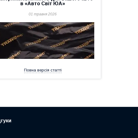
в «Авто Світ ЮА»
01 травня 2026
Повна версія статті
дгуки