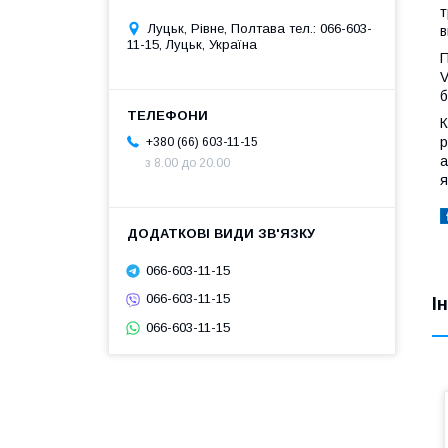
т
Луцьк, Рівне, Полтава тел.: 066-603-
в
11-15, Луцьк, Україна
П
V
б
К
р
+380 (66) 603-11-15
а
з 8.00 до 20.00
я
066-603-11-15
066-603-11-15
І
066-603-11-15