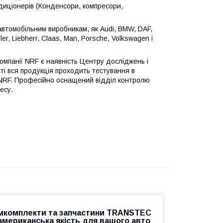
диціонерів (Конденсори, компресори,
автомобільним виробникам, як Audi, BMW, DAF,
ler, Liebherr, Claas, Man, Porsche, Volkswagen і
омпанії NRF є наявність Центру досліджень і
і вся продукція проходить тестування в
я NRF. Професійно оснащений відділ контролю
есу.
мкомплекти та запчастини TRANSTEC
американська якість для вашого авто