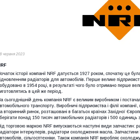
8 червня 2023
NRF
очаток історії компанії NRF датується 1927 роком, спочатку це бу
ідновленням радіаторів для автомобілів. Перше велике підприємст
обудовано в 1954 році, в результаті чого було отримано перше ве
иготовлятись в цей же період.
а сьогоднішній день компанія NRF є великим виробником і постача
втомобільного транспорту. Виробничі підприємства і філії компані
а вторинний ринок, розташовані в багатьох країнах Західної Євро
берігати понад 150 тисяч автомобільних радіаторів і 500 одиниць 
ід торговою маркою NRF випускаються наступні види запчастин: р
адіатори інтеркулерів, радіатори охолодження масла. Запчастини
втомобілів, сільгосптехніки. Також компанія NRF виробляє охолодж