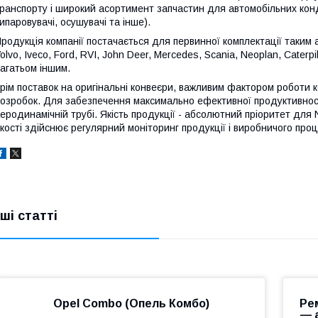
ранспорту і широкий асортимент запчастин для автомобільних кон
ипаровувачі, осушувачі та інше).
родукція компанії постачається для первинної комплектації таким 
olvo, Iveco, Ford, RVI, John Deer, Mercedes, Scania, Neoplan, Caterpil
агатьом іншим.
рім поставок на оригінальні конвеєри, важливим фактором роботи к
озробок. Для забезпечення максимально ефективної продуктивност
еродинамічній трубі. Якість продукції - абсолютний пріоритет дл
кості здійснює регулярний моніторинг продукції і виробничого проц
нші статті
Opel Combo (Опель Комбо)
Ре
— 