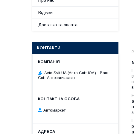
Про нас
Відгуки
Доставка та оплата
КОНТАКТИ
0
П
Avto Svit UA (Авто Світ ЮА) - Ваш
в
Світ Автозапчастин
п
в
Н
а
н
Автомаркет
з
П
р
а