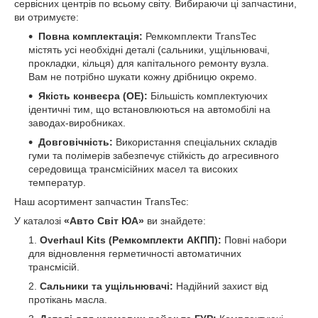
сервісних центрів по всьому світу. Вибираючи ці запчастини,
ви отримуєте:
Повна комплектація:
Ремкомплекти TransTec
містять усі необхідні деталі (сальники, ущільнювачі,
прокладки, кільця) для капітального ремонту вузла.
Вам не потрібно шукати кожну дрібницю окремо.
Якість конвеєра (OE):
Більшість комплектуючих
ідентичні тим, що встановлюються на автомобілі на
заводах-виробниках.
Довговічність:
Використання спеціальних складів
гуми та полімерів забезпечує стійкість до агресивного
середовища трансмісійних масел та високих
температур.
Наш асортимент запчастин TransTec:
У каталозі
«Авто Світ ЮА»
ви знайдете:
Overhaul Kits (Ремкомплекти АКПП):
Повні набори
для відновлення герметичності автоматичних
трансмісій.
Сальники та ущільнювачі:
Надійний захист від
протікань масла.