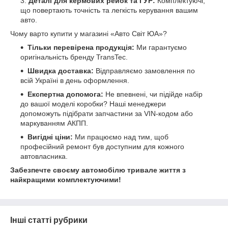
Деталі для кермових рейок та ГУР:
Комплектуючі,
що повертають точність та легкість керування вашим
авто.
Чому варто купити у магазині «Авто Світ ЮА»?
Тільки перевірена продукція:
Ми гарантуємо
оригінальність бренду TransTec.
Швидка доставка:
Відправляємо замовлення по
всій Україні в день оформлення.
Експертна допомога:
Не впевнені, чи підійде набір
до вашої моделі коробки? Наші менеджери
допоможуть підібрати запчастини за VIN-кодом або
маркуванням АКПП.
Вигідні ціни:
Ми працюємо над тим, щоб
професійний ремонт був доступним для кожного
автовласника.
Забезпечте своєму автомобілю тривале життя з
найкращими комплектуючими!
Інші статті рубрики