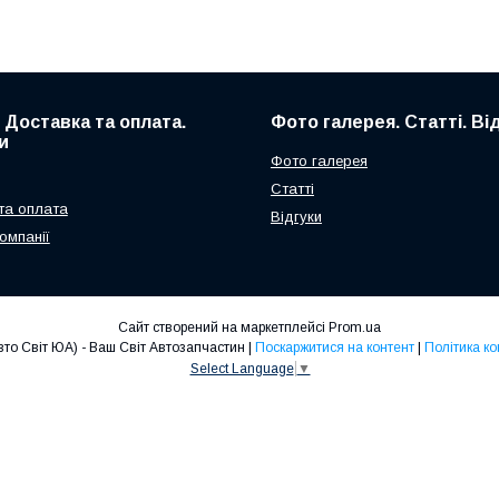
. Доставка та оплата.
Фото галерея. Статті. Ві
и
Фото галерея
Статті
та оплата
Відгуки
омпанії
Сайт створений на маркетплейсі
Prom.ua
Avto Svit UA (Авто Світ ЮА) - Ваш Світ Автозапчастин |
Поскаржитися на контент
|
Політика ко
Select Language
▼