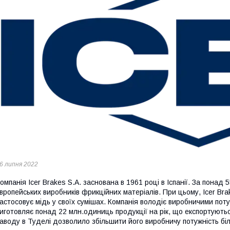
6 липня 2022
омпанія Icer Brakes S.A. заснована в 1961 році в Іспанії. За понад 
вропейських виробників фрикційних матеріалів. При цьому, Icer Bra
астосовує мідь у своїх сумішах. Компанія володіє виробничими пот
иготовляє понад 22 млн.одиниць продукції на рік, що експортують
аводу в Туделі дозволило збільшити його виробничу потужність бі