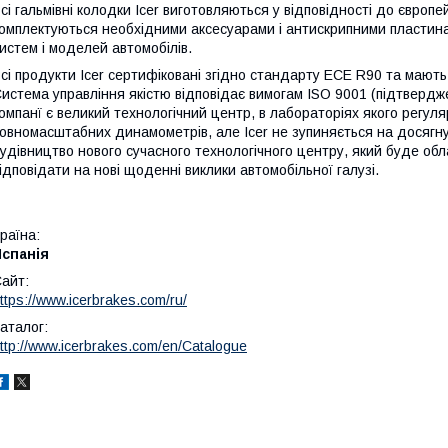
сі гальмівні колодки Icer виготовляються у відповідності до європе
омплектуються необхідними аксесуарами і антискрипними пластинам
истем і моделей автомобілів.
сі продукти Icer сертифіковані згідно стандарту ECE R90 та мають
истема управління якістю відповідає вимогам ISO 9001 (підтверджен
омпанї є великий технологічний центр, в лабораторіях якого регу
овномасштабних динамометрів, але Icer не зупиняється на досягнут
удівництво нового сучасного технологічного центру, який буде об
ідповідати на нові щоденні виклики автомобільної галузі.
раїна:
Испанія
айт:
ttps://www.icerbrakes.com/ru/
аталог:
ttp://www.icerbrakes.com/en/Catalogue