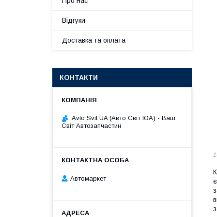
Про нас
Відгуки
Доставка та оплата
КОНТАКТИ
Avto Svit UA (Авто Світ ЮА) - Ваш
Світ Автозапчастин
1
К
Автомаркет
є
з
в
з