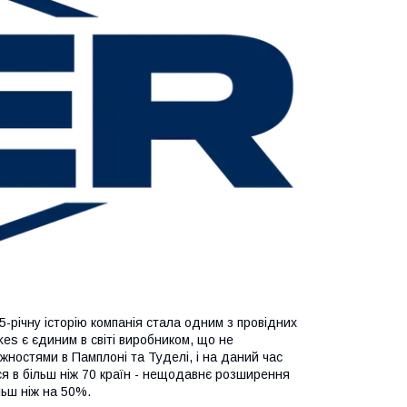
55-річну історію компанія стала одним з провідних
kes є єдиним в світі виробником, що не
ужностями в Памплоні та Туделі, і на даний час
ся в більш ніж 70 країн - нещодавнє розширення
льш ніж на 50%.