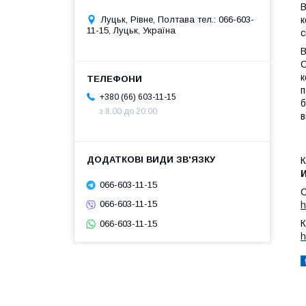
В
Луцьк, Рівне, Полтава тел.: 066-603-
к
11-15, Луцьк, Україна
с
В
С
к
п
+380 (66) 603-11-15
б
з 8.00 до 20.00
в
К
066-603-11-15
С
066-603-11-15
h
К
066-603-11-15
h