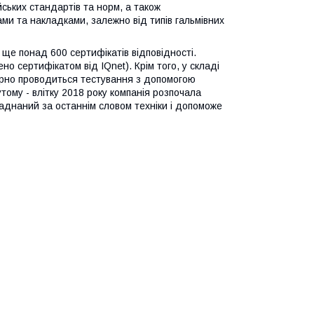
йських стандартів та норм, а також
и та накладками, залежно від типів гальмівних
 ще понад 600 сертифікатів відповідності.
о сертифікатом від IQnet). Крім того, у складі
лярно проводиться тестування з допомогою
ому - влітку 2018 року компанія розпочала
ладнаний за останнім словом техніки і допоможе