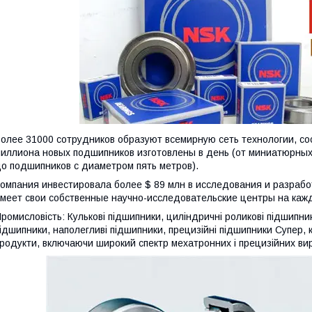
олее 31000 сотрудников образуют всемирную сеть технологии, со
иллиона новых подшипников изготовлены в день (от миниатюрных
о подшипников с диаметром пять метров).
омпания инвестировала более $ 89 млн в исследования и разработ
меет свои собственные научно-исследовательские центры на каж
ромисловість: Кулькові підшипники, циліндричні роликові підшипник
ідшипники, наполегливі підшипники, прецизійні підшипники Супер, кул
родукти, включаючи широкий спектр мехатронних і прецизійних вир