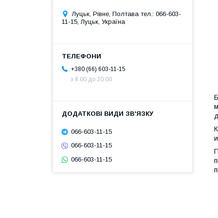
Луцьк, Рівне, Полтава тел.: 066-603-
11-15, Луцьк, Україна
+380 (66) 603-11-15
з 8.00 до 20.00
Б
м
д
К
066-603-11-15
и
066-603-11-15
П
066-603-11-15
п
п