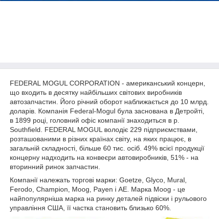
FEDERAL MOGUL CORPORATION - американський концерн,
що входить в десятку найбільших світових виробників
автозапчастин. Його річний оборот наближається до 10 млрд.
доларів. Компанія Federal-Mogul була заснована в Детройті,
в 1899 році, головний офіс компанії знаходиться в р.
Southfield. FEDERAL MOGUL володіє 229 підприємствами,
розташованими в різних країнах світу, на яких працює, в
загальній складності, більше 60 тис. осіб. 49% всієї продукції
концерну надходить на конвеєри автовиробників, 51% - на
вторинний ринок запчастин.
Компанії належать торгові марки: Goetze, Glyco, Mural,
Ferodo, Champion, Moog, Payen і АЕ. Марка Moog - це
найпопулярніша марка на ринку деталей підвіски і рульового
управління США, її частка становить близько 60%.