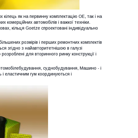
 кілець як на первинну комплектацію OE, так і на
их комерційних автомобілів і важкої техніки.
овах, кільця Goetze спроектовані індивідуально
більшених розмірів і перших ремонтних комплектів
ься згідно з найавторитетнішою в галузі
озроблені для вторинного ринку конструкції і
автомобілебудування, суднобудування, Машино - і
ь і еластичним гум координуються і