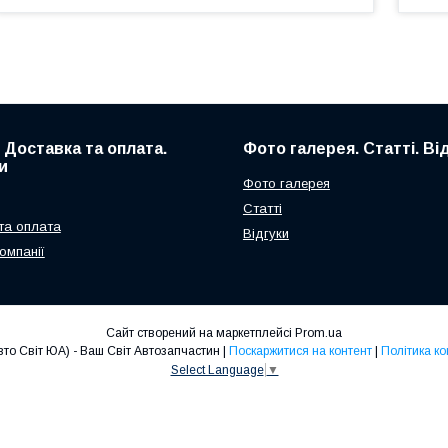
. Доставка та оплата.
Фото галерея. Статті. Ві
и
Фото галерея
Статті
та оплата
Відгуки
омпанії
Сайт створений на маркетплейсі
Prom.ua
Avto Svit UA (Авто Світ ЮА) - Ваш Світ Автозапчастин |
Поскаржитися на контент
|
Політика ко
Select Language
▼