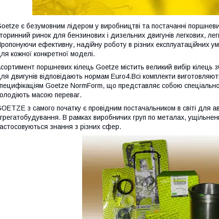
oetze є безумовним лідером у виробництві та постачанні поршневих
торинний ринок для бензинових і дизельних двигунів легкових, легк
ропонуючи ефективну, надійну роботу в різних експлуатаційних ум
ля кожної конкретної моделі.
сортимент поршневих кілець Goetze містить великий вибір кілець з
ля двигунів відповідають нормам Euro4.Всі комплекти виготовляют
пецифікаціям Goetze NormForm, що представляє собою спеціально р
олодіють масою переваг.
OETZE з самого початку є провідним постачальником в світі для 
грегатобудування. В рамках виробничих груп по металах, ущільнен
астосовуються знання з різних сфер.