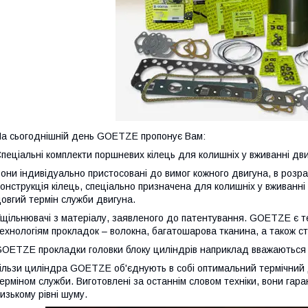
а сьогоднішній день GOETZE пропонує Вам:
пеціальні комплекти поршневих кілець для колишніх у вживанні дви
они індивідуально пристосовані до вимог кожного двигуна, в розрах
онструкція кілець, спеціально призначена для колишніх у вживанні 
овгий термін служби двигуна.
щільнювачі з матеріалу, заявленого до патентування. GOETZE є те
ехнологіям прокладок – волокна, багатошарова тканина, а також с
OETZE прокладки головки блоку циліндрів наприклад вважаються 
ільзи циліндра GOETZE об'єднують в собі оптимальний термічний 
ерміном служби. Виготовлені за останнім словом техніки, вони гара
изькому рівні шуму.