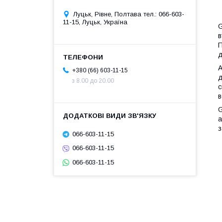
Луцьк, Рівне, Полтава тел.: 066-603-
11-15, Луцьк, Україна
G
в
П
д
А
+380 (66) 603-11-15
д
з 8.00 до 20.00
с
в
G
а
з
066-603-11-15
066-603-11-15
066-603-11-15