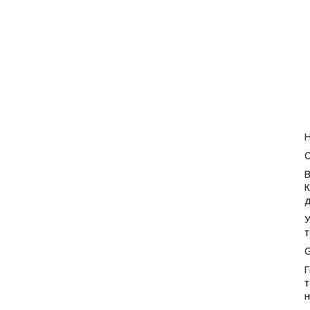
Н
С
В
К
д
У
т
G
Г
т
н