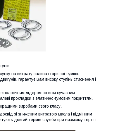
гунів.
унку на витрату палива і горючої суміші.
двигунів, гарантує Вам високу ступінь стиснення і
хнологічним лідером по всім сучасним
талеві прокладки з элатично-гумовим покриттям.
кращими виробами свого класу.
досвід зі зниженим витратою масла і відмінним
нтують довгий термін служби при низькому терті і