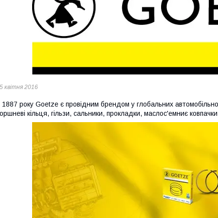
5 квітня 2016
 1887 року Goetze є провідним брендом у глобальних автомобільної
оршневі кільця, гільзи, сальники, прокладки, маслос'емниє ковпачки 