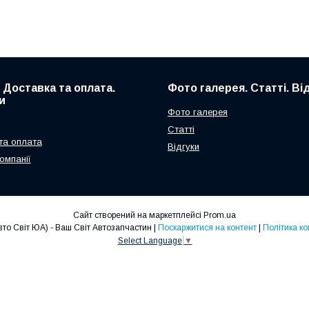
. Доставка та оплата.
Фото галерея. Статті. Ві
и
Фото галерея
Статті
та оплата
Відгуки
омпанії
Сайт створений на маркетплейсі
Prom.ua
Avto Svit UA (Авто Світ ЮА) - Ваш Світ Автозапчастин |
Поскаржитися на контент
|
Політика ко
Select Language
▼