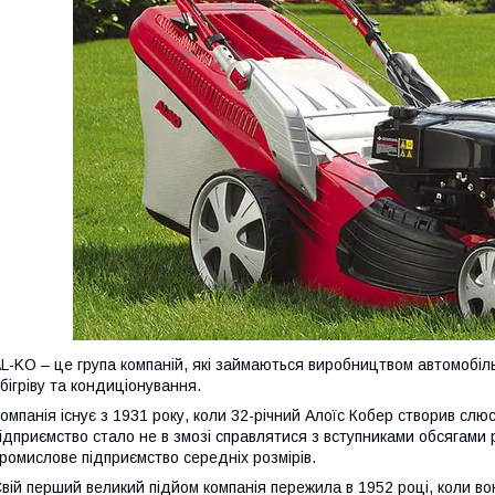
L-KO – це група компаній, які займаються виробництвом автомобіл
бігріву та кондиціонування.
омпанія існує з 1931 року, коли 32-річний Алоїс Кобер створив слю
ідприємство стало не в змозі справлятися з вступниками обсягами 
ромислове підприємство середніх розмірів.
вій перший великий підйом компанія пережила в 1952 році, коли во