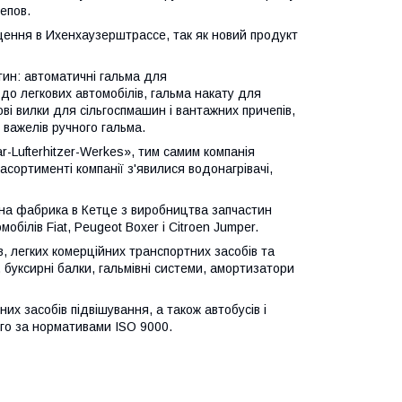
епов.
щення в Ихенхаузерштрассе, так як новий продукт
тин: автоматичні гальма для
 до легкових автомобілів, гальма накату для
ові вилки для сільгоспмашин і вантажних причепів,
в важелів ручного гальма.
-Lufterhitzer-Werkes», тим самим компанія
асортименті компанії з'явилися водонагрівачі,
вна фабрика в Кетце з виробництва запчастин
обілів Fiat, Peugeot Boxer і Citroen Jumper.
в, легких комерційних транспортних засобів та
 буксирні балки, гальмівні системи, амортизатори
х засобів підвішування, а також автобусів і
ого за нормативами ISO 9000.