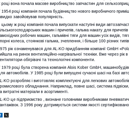
 році вона почала масове виробництво запчастин для сельхозприц
 1954 році компанія почала будівництво нового виробничого примі
видко завойовував популярність.
 цьому ж році компанія почала випускати наступні види автозапчас
ільськогосподарських машин і причепів, гальма накату для причепів
амохідних робочих машин, гальмівні тяги для машин усіх видів, тяг
порні колеса, стоянкові гальма, зчеплення, і більше 100 різних типі
975 рік ознаменувався для AL-KO придбанням компанії GmbH «Polar
ийшла на ринок вентиляційно-нагрівальної техніки. Вже через рік в 
ентилятори-обігрівачі та технологічні компоненти.
 1979 році була створена компанія Alois Kober GmbH, машинобуді
ля автомобілів. У 1985 році були випущені сучасні шасі на базі автом
L-KO розробляє і виготовляє комплектуючі для легкових автомобілі
ромислового обладнання. Наприклад, повне шасі, система підвіски,
а витратні матеріали в асортименті.
L-KO це підприємство , визнане головними виробниками пневматични
антажівок. З 1996 року дотримується системи якості сертифікован