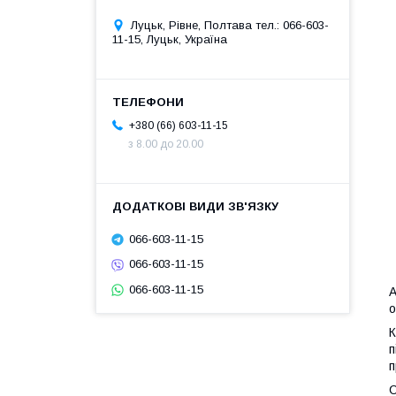
Луцьк, Рівне, Полтава тел.: 066-603-
11-15, Луцьк, Україна
+380 (66) 603-11-15
з 8.00 до 20.00
066-603-11-15
066-603-11-15
066-603-11-15
A
о
К
п
п
С