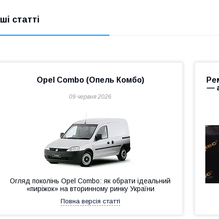
нші статті
Opel Combo (Опель Комбо)
Ре
— 
09 червня 2026
Огляд поколінь Opel Combo: як обрати ідеальний
«пиріжок» на вторинному ринку України
Повна версія статті