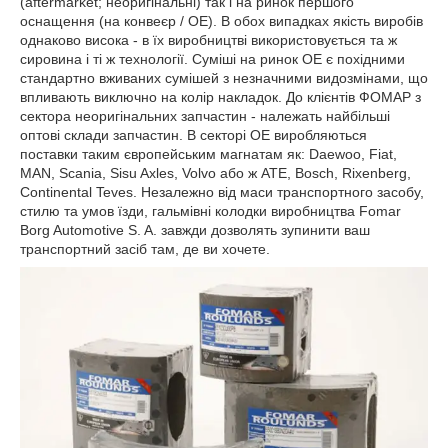
(aftermarket; неоригінальні) так і на ринок першого
оснащення (на конвеєр / OE). В обох випадках якість виробів
однаково висока - в їх виробництві використовується та ж
сировина і ті ж технології. Суміші на ринок OE є похідними
стандартно вживаних сумішей з незначними видозмінами, що
впливають виключно на колір накладок. До клієнтів ФОМАР з
сектора неоригінальних запчастин - належать найбільші
оптові склади запчастин. В секторі OE виробляються
поставки таким європейським магнатам як: Daewoo, Fiat,
MAN, Scania, Sisu Axles, Volvo або ж ATE, Bosch, Rixenberg,
Continental Teves. Незалежно від маси транспортного засобу,
стилю та умов їзди, гальмівні колодки виробництва Fomar
Borg Automotive S. A. завжди дозволять зупинити ваш
транспортний засіб там, де ви хочете.