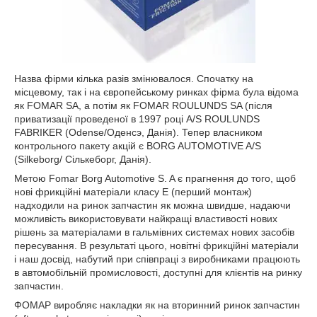
Назва фірми кілька разів змінювалося. Спочатку на
місцевому, так і на європейському ринках фірма була відома
як FOMAR SA, а потім як FOMAR ROULUNDS SA (після
приватизації проведеної в 1997 році A/S ROULUNDS
FABRIKER (Odense/Оденсэ, Данія). Тепер власником
контрольного пакету акцій є BORG AUTOMOTIVE A/S
(Silkeborg/ Сількеборг, Данія).
Метою Fomar Borg Automotive S. A є прагнення до того, щоб
нові фрикційні матеріали класу Е (перший монтаж)
надходили на ринок запчастин як можна швидше, надаючи
можливість використовувати найкращі властивості нових
рішень за матеріалами в гальмівних системах нових засобів
пересування. В результаті цього, новітні фрикційні матеріали
і наш досвід, набутий при співпраці з виробниками працюють
в автомобільній промисловості, доступні для клієнтів на ринку
запчастин.
ФОМАР виробляє накладки як на вторинний ринок запчастин