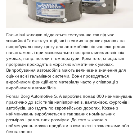
Гальмівні колодки піддаються тестуванню так під час
звичайної їх експлуатації, як і в самих жорстких умовах на
випробувальному треку для автомобілів під час екстрених
навантажень і при максимально несприятливих зовнішніх
умовах, напр. погоди і температури. Крім того, спеціальні
програми проходять в жорстких кліматичних умовах.
Випробування автомобілів мають величезне значення для
оцінки всієї гальмівної системи. Вони проводяться
виробником фрикційного матеріалу часто у співпраці з
виробником автомобілів.
Fomar Borg Automotive S. A виробляє понад 800 найменувань
практично до всіх типів напівпричепів, вантажівок, фургонів і
автобусів, що їздять по європейських дорогах. Кожне з
найменувань виробляється в так званих номінальних
розмірах і ремонтних розмірах. До того ж кожне з
найменувань можна придбати в комплекті з заклепками або
без заклепок.