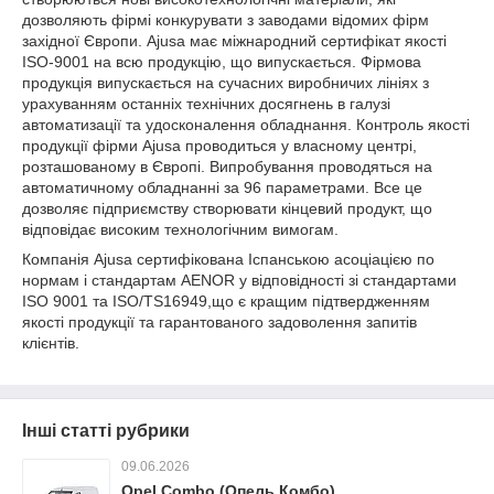
дозволяють фірмі конкурувати з заводами відомих фірм
західної Європи. Ajusa має міжнародний сертифікат якості
ISO-9001 на всю продукцію, що випускається. Фірмова
продукція випускається на сучасних виробничих лініях з
урахуванням останніх технічних досягнень в галузі
автоматизації та удосконалення обладнання. Контроль якості
продукції фірми Ajusa проводиться у власному центрі,
розташованому в Європі. Випробування проводяться на
автоматичному обладнанні за 96 параметрами. Все це
дозволяє підприємству створювати кінцевий продукт, що
відповідає високим технологічним вимогам.
Компанія Ajusa сертифікована Іспанською асоціацією по
нормам і стандартам AENOR у відповідності зі стандартами
ISO 9001 та ISO/TS16949,що є кращим підтвердженням
якості продукції та гарантованого задоволення запитів
клієнтів.
Інші статті рубрики
09.06.2026
Opel Combo (Опель Комбо)