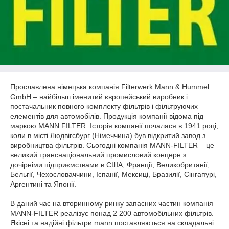
Прославлена німецька компанія Filterwerk Mann & Hummel
GmbH – найбільш іменитий європейський виробник і
постачальник повного комплекту фільтрів і фільтруючих
елементів для автомобілів. Продукція компанії відома під
маркою MANN FILTER. Історія компанії почалася в 1941 році,
коли в місті Людвігсбург (Німеччина) був відкритий завод з
виробництва фільтрів. Сьогодні компанія MANN-FILTER – це
великий транснаціональний промисловий концерн з
дочірніми підприємствами в США, Франції, Великобританії,
Бельгії, Чехословаччини, Іспанії, Мексиці, Бразилії, Сінгапурі,
Аргентині та Японії.
В даний час на вторинному ринку запасних частин компанія
MANN-FILTER реалізує понад 2 200 автомобільних фільтрів.
Якісні та надійні фільтри mann поставляються на складальні