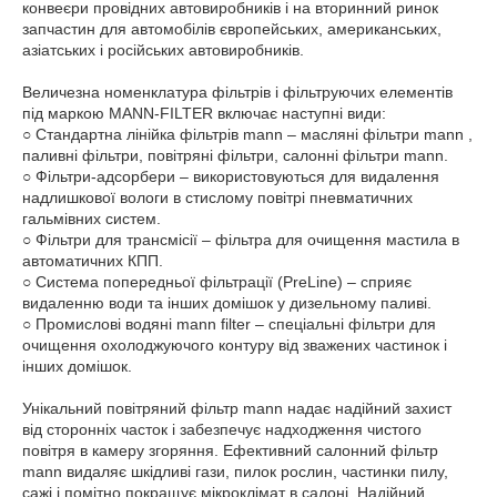
конвеєри провідних автовиробників і на вторинний ринок
запчастин для автомобілів європейських, американських,
азіатських і російських автовиробників.
Величезна номенклатура фільтрів і фільтруючих елементів
під маркою MANN-FILTER включає наступні види:
○ Стандартна лінійка фільтрів mann – масляні фільтри mann ,
паливні фільтри, повітряні фільтри, салонні фільтри mann.
○ Фільтри-адсорбери – використовуються для видалення
надлишкової вологи в стислому повітрі пневматичних
гальмівних систем.
○ Фільтри для трансмісії – фільтра для очищення мастила в
автоматичних КПП.
○ Система попередньої фільтрації (PreLine) – сприяє
видаленню води та інших домішок у дизельному паливі.
○ Промислові водяні mann filter – спеціальні фільтри для
очищення охолоджуючого контуру від зважених частинок і
інших домішок.
Унікальний повітряний фільтр mann надає надійний захист
від сторонніх часток і забезпечує надходження чистого
повітря в камеру згоряння. Ефективний салонний фільтр
mann видаляє шкідливі гази, пилок рослин, частинки пилу,
сажі і помітно покращує мікроклімат в салоні. Надійний