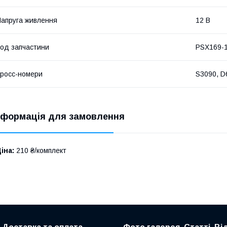
апруга живлення
12 В
од запчастини
PSX169-
росс-номери
S3090, D
нформація для замовлення
іна:
210 ₴/комплект