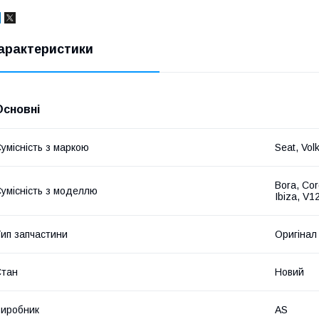
арактеристики
Основні
умісність з маркою
Seat, Vol
Bora, Cor
умісність з моделлю
Ibiza, V1
ип запчастини
Оригінал
Стан
Новий
иробник
AS