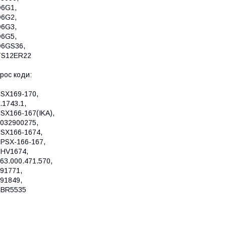
D6G1,
D6G2,
D6G3,
D6G5,
D6GS36,
TS12ER22
рос коди:
SX169-170,
.1743.1,
SX166-167(IKA),
032900275,
SX166-1674,
PSX-166-167,
HV1674,
63.000.471.570,
91771,
91849,
SBR5535