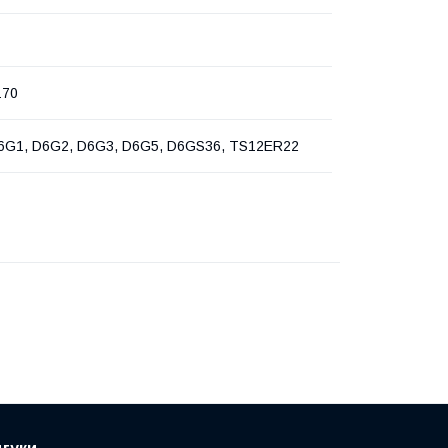
170
6G1, D6G2, D6G3, D6G5, D6GS36, TS12ER22