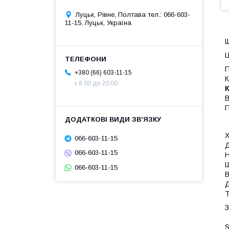
Луцьк, Рівне, Полтава тел.: 066-603-
11-15, Луцьк, Україна
Щ
Ц
П
+380 (66) 603-11-15
К
з 8.00 до 20.00
К
В
П
Щ
066-603-11-15
066-603-11-15
066-603-11-15
З