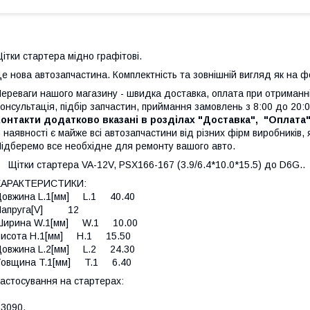
ітки стартера мідно графітові.
е нова автозапчастина. Комплектність та зовнішній вигляд як на 
ереваги нашого магазину - швидка доставка, оплата при отриманні
онсультація, підбір запчастин, приймання замовлень з 8:00 до 20:0
онтакти додатково вказані в розділах "Доставка", "Оплата
 наявності є майже всі автозапчастини від різних фірм виробників, я
ідберемо все необхідне для ремонту вашого авто.
iтки стартера VA-12V, PSX166-167 (3.9/6.4*10.0*15.5) до D6G..
ХАРАКТЕРИСТИКИ:
Довжина L.1[мм] L.1 40.40
Напруга[V] 12
Ширина W.1[мм] W.1 10.00
Висота H.1[мм] H.1 15.50
Довжина L.2[мм] L.2 24.30
Товщина T.1[мм] T.1 6.40
астосування на стартерах:
S3090,