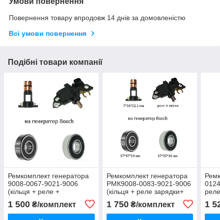
Умови повернення
Повернення товару впродовж 14 днів за домовленістю
Всі умови повернення
Подібні товари компанії
Ремкомплект генератора
Ремкомплект генератора
Ремк
9008-0067-9021-9006
РМК9008-0083-9021-9006
0124
(кільця + реле +
(кільця + реле зарядки+
реле
підшипники) KRB0867
підшипники) KRP0883
підш
1 500
1 750
1 5
₴/комплект
₴/комплект