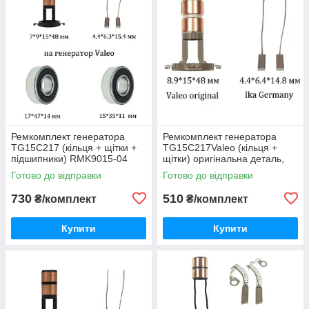
Ремкомплект генератора
Ремкомплект генератора
TG15C217 (кільця + щітки +
TG15C217Valeo (кільця +
підшипники) RMK9015-04
щітки) оригінальна деталь,
RMK9015-02 (Valeo)
Готово до відправки
Готово до відправки
730
510
₴/комплект
₴/комплект
Купити
Купити