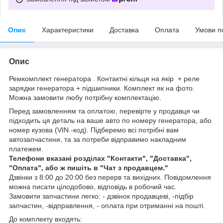
Опис
Характеристики
Доставка
Оплата
Умови п
Опис
Ремкомплект генератора . Контактні кільця на якір + реле
зарядки генератора + підшипники. Комплект як на фото.
Можна замовити любу потрібну комплектацію.
Перед замовленням та оплатою, перевірте у продавця чи
підходить ця деталь на ваше авто по номеру генератора, або
номер кузова (VIN -код). Підберемо всі потрібні вам
автозапчастини, та за потреби відправимо накладним
платежем.
Телефони вказані розділах "Контакти", "Доставка",
"Оплата", або ж пишіть в "Чат з продавцем."
Дзвінки з 8:00 до 20:00 без перерв та вихідних. Повідомлення
можна писати цілодобово, відповідь в робочий час.
Замовити запчастини легко: - дзвінок продавцеві, -підбір
запчастин, -відправлення, - оплата при отриманні на пошті.
До комплекту входять: