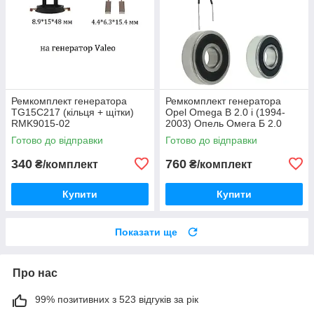
Ремкомплект генератора
Ремкомплект генератора
TG15C217 (кільця + щітки)
Opel Omega B 2.0 i (1994-
RMK9015-02
2003) Опель Омега Б 2.0
бензин (інжектор) (кільця +
Готово до відправки
Готово до відправки
щітки + підшипники) DE12001
340
760
₴/комплект
₴/комплект
Купити
Купити
Показати ще
Про нас
99% позитивних з 523 відгуків за рік