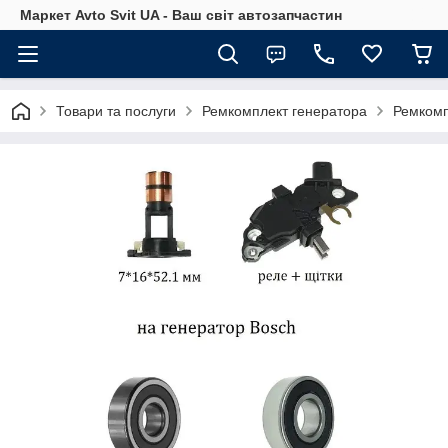
Маркет Avto Svit UA - Ваш світ автозапчастин
Товари та послуги
Ремкомплект генератора
Ремкомп