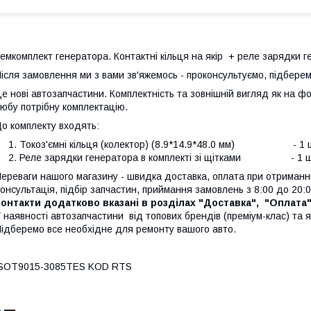
емкомплект генератора. Контактні кільця на якір + реле зарядки г
ісля замовлення ми з вами зв'яжемось - проконсультуємо, підбере
е нові автозапчастини. Комплектність та зовнішній вигляд як на ф
юбу потрібну комплектацію.
о комплекту входять:
Токоз'ємнi кiльця (колектор) (8.9*14.9*48.0 мм) - 1
Реле зарядки генератора в комплекті зі щітками - 1 
ереваги нашого магазину - швидка доставка, оплата при отриманні
онсультація, підбір запчастин, приймання замовлень з 8:00 до 20:0
онтакти додатково вказані в розділах "Доставка", "Оплата
 наявності автозапчастини від топових брендів (преміум-клас) та я
ідберемо все необхідне для ремонту вашого авто.
ISOT9015-3085TES KOD RTS