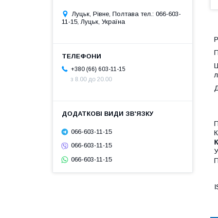
Луцьк, Рівне, Полтава тел.: 066-603-
11-15, Луцьк, Україна
Р
П
Ц
+380 (66) 603-11-15
л
з 8.00 до 20.00
Д
П
066-603-11-15
К
К
066-603-11-15
У
066-603-11-15
П