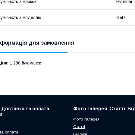
умісність з маркою
Hyundai
умісність з моделлю
Getz
нформація для замовлення
іна:
1 280 ₴/комплект
. Доставка та оплата.
Фото галерея. Статті. Ві
и
Фото галерея
Статті
та оплата
Відгуки