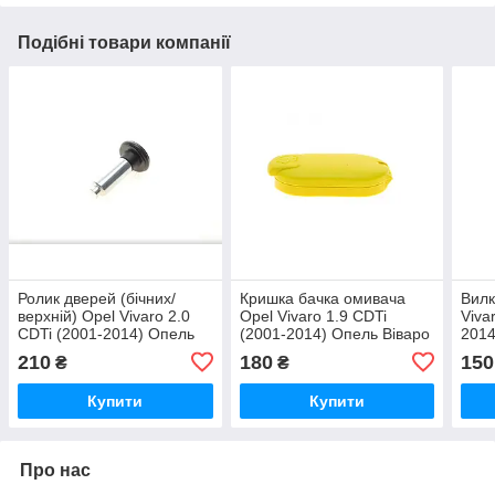
Подібні товари компанії
Ролик дверей (бічних/
Кришка бачка омивача
Вилк
верхній) Opel Vivaro 2.0
Opel Vivaro 1.9 CDTi
Viva
CDTi (2001-2014) Опель
(2001-2014) Опель Віваро
2014
Віваро 2.0 цдті (дизель)
1.9 цдті (дизель) RWS1720
цдті
210
180
150
₴
₴
Купити
Купити
Про нас