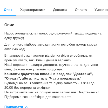
Опис
Характеристики
Доставка
Оплата
Умови п
Опис
Насос омивача скла (моно, одноконтурний, вихід / подача на
одну трубку).
Для точного підбору автозапчастин потрібен номер кузова
авто (vin код).
В наявності є запчастини від різних фірм виробників, як
преміум класу, так і більш дешеві варіанти.
Наші переваги - швидка доставка, зручна оплата, доступна
ціна, фахова консультація продавця.
Контакти додатково вказані в розділах "Доставка",
"Оплата", або ж пишіть в "Чат з продавцем."
Відповіді на ваші запитання та підбір запчастин з 8:00 до
20:00 без перерв та вихідних.
Не витрачайте час на пошуки авто запчастин. Звертайтесь !
Підберемо все необхідне для вашого авто.
Приховати