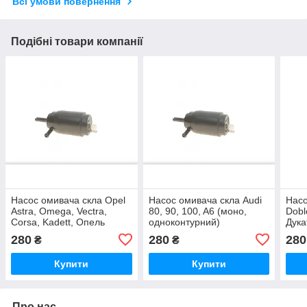
Всі умови повернення
Подібні товари компанії
Насос омивача скла Opel
Насос омивача скла Audi
Насо
Astra, Omega, Vectra,
80, 90, 100, A6 (моно,
Dobl
Corsa, Kadett, Опель
одноконтурний)
Дука
Астра, Омега, Вектра,
одно
280
280
280
₴
₴
Кадет (моно,
одноконтурний)
Купити
Купити
Про нас