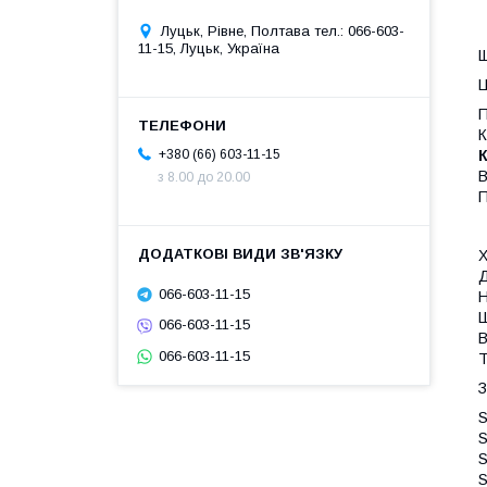
Луцьк, Рівне, Полтава тел.: 066-603-
11-15, Луцьк, Україна
Щ
Ц
П
К
К
+380 (66) 603-11-15
В
з 8.00 до 20.00
П
Щ
066-603-11-15
066-603-11-15
066-603-11-15
З