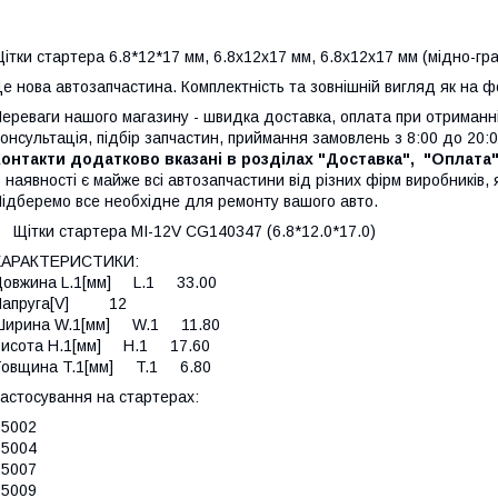
ітки стартера 6.8*12*17 мм, 6.8х12х17 мм, 6.8x12x17 мм (мідно-гра
е нова автозапчастина. Комплектність та зовнішній вигляд як на ф
ереваги нашого магазину - швидка доставка, оплата при отриманні
онсультація, підбір запчастин, приймання замовлень з 8:00 до 20:0
онтакти додатково вказані в розділах "Доставка", "Оплата
 наявності є майже всі автозапчастини від різних фірм виробників, я
ідберемо все необхідне для ремонту вашого авто.
iтки стартера MI-12V CG140347 (6.8*12.0*17.0)
ХАРАКТЕРИСТИКИ:
Довжина L.1[мм] L.1 33.00
Напруга[V] 12
Ширина W.1[мм] W.1 11.80
Висота H.1[мм] H.1 17.60
Товщина T.1[мм] T.1 6.80
астосування на стартерах:
S5002
S5004
S5007
S5009