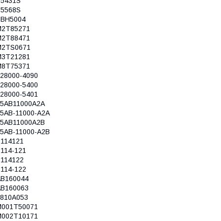
S5431S
S5568S
SBH5004
M2T85271
M2T88471
M2TS0671
M3T21281
M8T75371
028000-4090
028000-5400
028000-5401
75AB11000A2A
75AB-11000-A2A
75AB11000A2B
75AB-11000-A2B
S114121
S114-121
S114122
S114-122
AB160044
AB160063
1810A053
M001T50071
M002T10171