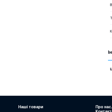
В
Т
К
І
Ц
Наші товари
Про нас
Контакт