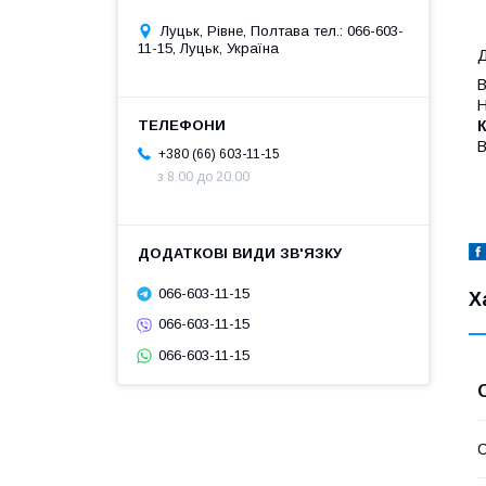
Луцьк, Рівне, Полтава тел.: 066-603-
11-15, Луцьк, Україна
Д
В
Н
К
В
+380 (66) 603-11-15
з 8.00 до 20.00
066-603-11-15
Х
066-603-11-15
066-603-11-15