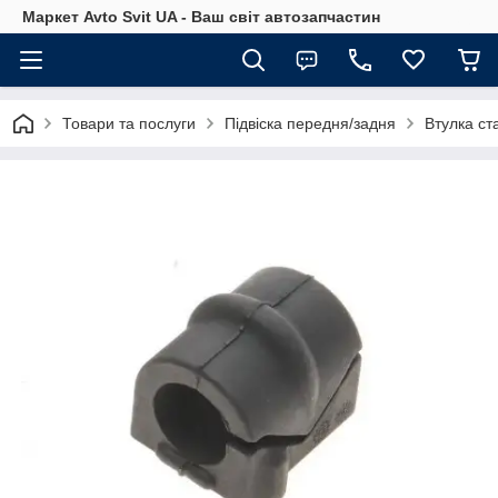
Маркет Avto Svit UA - Ваш світ автозапчастин
Товари та послуги
Підвіска передня/задня
Втулка ст