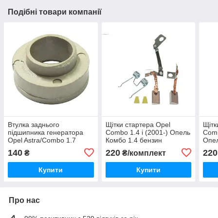
Подібні товари компанії
Втулка заднього
Щiтки стартера Opel
Щiтк
підшипника генератора
Combo 1.4 i (2001-) Опель
Comb
Opel Astra/Combo 1.7
Комбо 1.4 бензин
Опел
CDti/1.7 DTi (2001-) Опель
(інжектор) PSX148-149
(інж
140
220
220
₴
₴/комплект
Астра/Комбо
Купити
Купити
Про нас