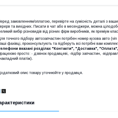
еред замовленням/оплатою, перевірте на сумісність деталі з ваши
ерерв та вихідних. Писати в чат або в месенджери, можна цілодо
еликий вибір різновидів від різних фірм виробників, як преміум клас
ля точного підбору автозапчастин потрібен номер кузова авто (vin 
аші фахівці, проконсультують та підберуть всі потрібні вам компле
елефони вказані розділах "Контакти", "Доставка", "Оплата"
рацюємо просто: - дзвінок продавцеві, -підбір запчастин, -відправ
накладний платіж).
одатковий опис товару уточнюйте у продавця.
арактеристики