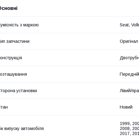
Основні
умісність з маркою
Seat, Vol
ип запчастини
Оригінал
онструкція
Двотруб
озташування
Передній
торона установки
Лівий/пр
Стан
Новий
1999, 200
ік випуску автомобіля
2008, 200
2017, 201