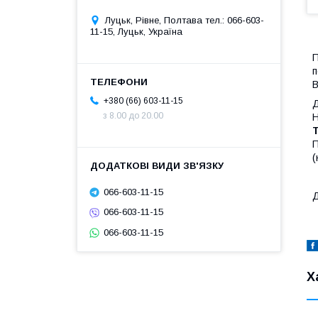
Луцьк, Рівне, Полтава тел.: 066-603-
11-15, Луцьк, Україна
П
п
В
+380 (66) 603-11-15
Д
з 8.00 до 20.00
Н
Т
П
(
066-603-11-15
Д
066-603-11-15
066-603-11-15
Х