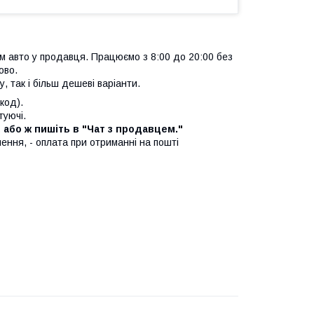
м авто у продавця. Працюємо з 8:00 до 20:00 без
бово.
у, так і більш дешеві варіанти.
код).
ктуючі.
, або ж пишіть в "Чат з продавцем."
лення, - оплата при отриманні на пошті