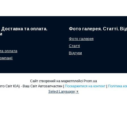
. Доставка та оплата.
Фото галерея. Статті. Ві
и
Фото галерея
Статті
та оплата
Відгуки
омпанії
Сайт створений на маркетплейсі
Prom.ua
Avto Svit UA (Авто Світ ЮА) - Ваш Світ Автозапчастин |
Поскаржитися на контент
|
Політика ко
Select Language
▼